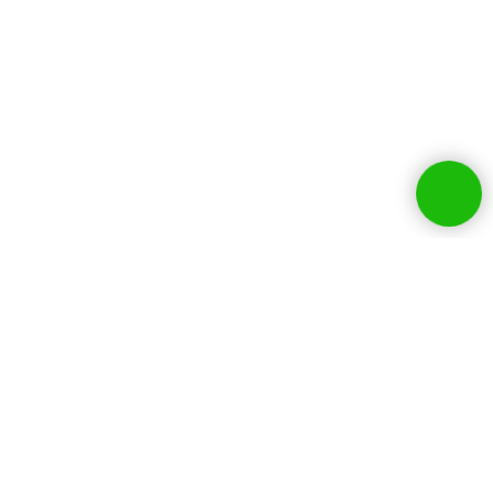
Собственники бизнесов и
руководители HR
выбирают нашу
компанию: