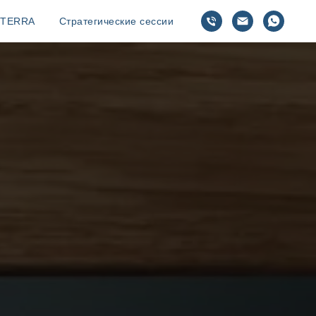
TERRA
Стратегические сессии
И