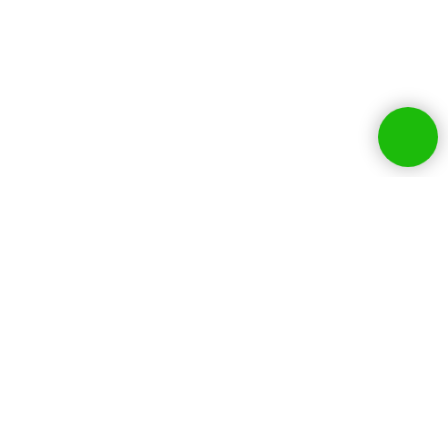
Собственники бизнесов и
руководители HR
выбирают нашу
компанию: