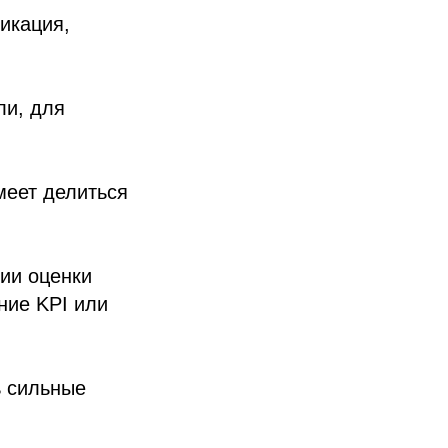
икация,
ли, для
меет делиться
рии оценки
ние KPI или
ь сильные