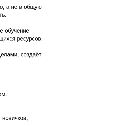
о, а не в общую
ть.
сё обучение
щихся ресурсов.
елами, создаёт
ом.
 новичков,