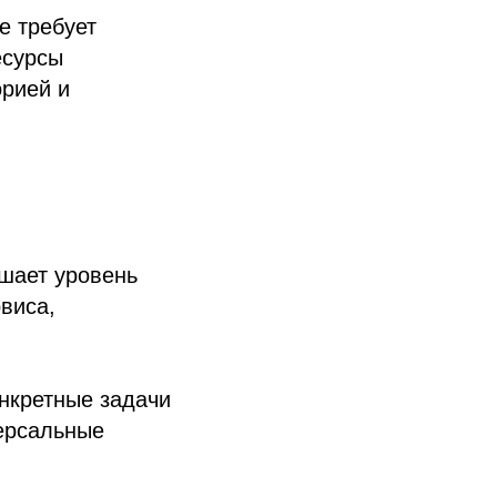
е требует
есурсы
орией и
шает уровень
виса,
онкретные задачи
версальные