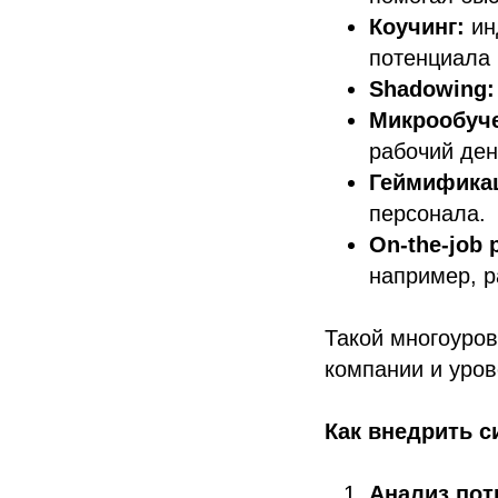
Коучинг:
ин
потенциала 
Shadowing:
Микрообуч
рабочий ден
Геймифика
персонала.
On-the-job p
например, р
Такой многоуро
компании и уров
Как внедрить с
Анализ пот