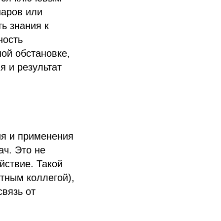
наров или
ь знания к
ность
ной обстановке,
я и результат
ия и применения
ч. Это не
йствие. Такой
тным коллегой),
связь от