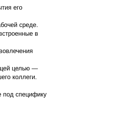
тия его
бочей среде.
 встроенные в
 вовлечения
ющей целью —
его коллеги.
е под специфику