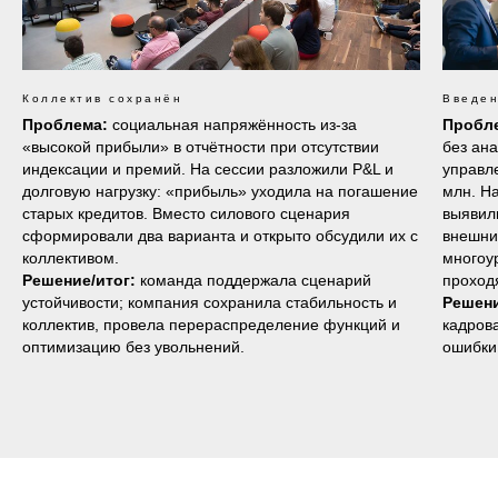
Коллектив сохранён
Введен
Проблема:
социальная напряжённость из‑за
Пробл
«высокой прибыли» в отчётности при отсутствии
без ан
индексации и премий. На сессии разложили P&L и
управл
долговую нагрузку: «прибыль» уходила на погашение
млн. Н
старых кредитов. Вместо силового сценария
выявил
сформировали два варианта и открыто обсудили их с
внешни
коллективом.
многоу
Решение/итог:
команда поддержала сценарий
проход
устойчивости; компания сохранила стабильность и
Решени
коллектив, провела перераспределение функций и
кадров
оптимизацию без увольнений.
ошибки