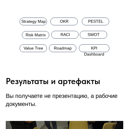
Strategy Map
OKR
PESTEL
RACI
SWOT
Risk Matrix
Value Tree
Roadmap
KPI
Dashboard
Результаты и артефакты
Вы получаете не презентацию, а рабочие
документы.