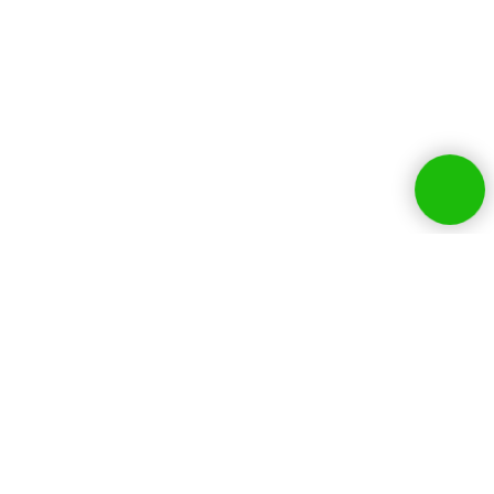
Собственники бизнесов и
руководители HR
выбирают нашу
компанию: