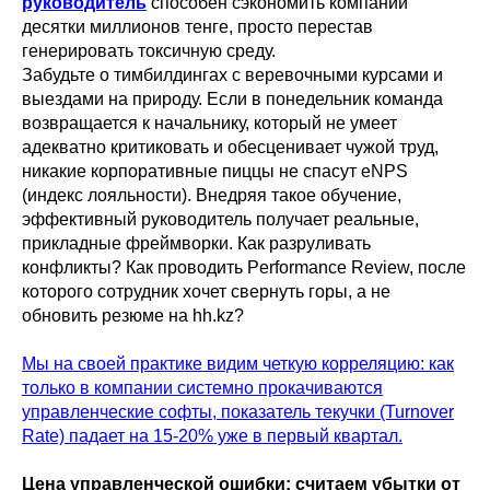
руководитель
способен сэкономить компании
десятки миллионов тенге, просто перестав
генерировать токсичную среду.
Забудьте о тимбилдингах с веревочными курсами и
выездами на природу. Если в понедельник команда
возвращается к начальнику, который не умеет
адекватно критиковать и обесценивает чужой труд,
никакие корпоративные пиццы не спасут eNPS
(индекс лояльности). Внедряя такое обучение,
эффективный руководитель получает реальные,
прикладные фреймворки. Как разруливать
конфликты? Как проводить Performance Review, после
которого сотрудник хочет свернуть горы, а не
обновить резюме на hh.kz?
Мы на своей практике видим четкую корреляцию: как
только в компании системно прокачиваются
управленческие софты, показатель текучки (Turnover
Rate) падает на 15-20% уже в первый квартал.
Цена управленческой ошибки: считаем убытки от