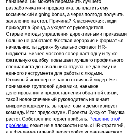
панацеей. Вы можете переманить лучшего
разработчика или продажника, выплатить ему
космический signing bonus, а через полгода получить
заявление на стол. Причина? Классическая: люди
приходят в бренд, а уходят от руководителя.
Старые методы управления директивными приказами
больше не работают. Жесткая иерархия и формат «я
начальник, ты дурак» буквально сжигают HR-
бюджеты. Бизнес массово совершает одну и ту же
фатальную ошибку: повышает лучшего профильного
специалиста до начальника отдела, не дав ему ни
единого инструмента для работы с людьми.
Отличный инженер не равно отличный лидер. Без
понимания групповой динамики, навыков
делегирования и предоставления обратной связи,
такой новоиспеченный руководитель начинает
микроменеджерить, выгорает сам и демотивирует
команду. Итог предсказуем. Проекты буксуют. Текучка
растет. Собственник теряет прибыль.
Решение этой
проблемы
лежит не в плоскости новых HR-стратегий,
а в фундаментальной перестройке управленческого