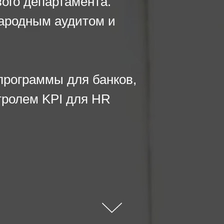
ого департамента.
народным аудитом и
рограммы для банков,
тролем KPI для HR