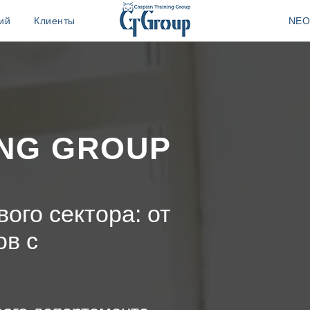
ий
Клиенты
NEO
ING GROUP
ого сектора: от
ов с