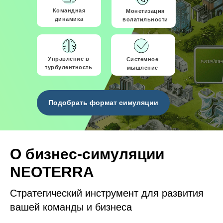
Командная
Монетизация
динамика
волатильности
Управление в
Системное
турбулентность
мышление
Подобрать формат симуляции
О бизнес-симуляции
Для собствнников и руководителей
NEOTERRA
Выезд в офис по Казахстану
Стратегический инструмент для развития
Готовая база для team reflection
вашей команды и бизнеса