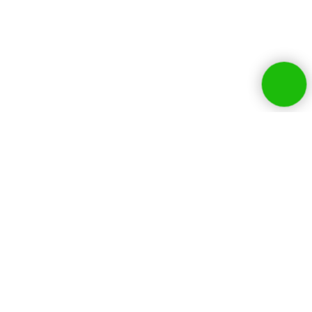
Собственники бизнесов и
руководители HR
выбирают нашу
компанию: