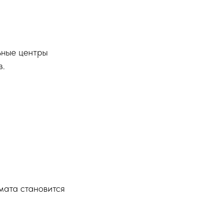
ьные центры
в.
мата становится