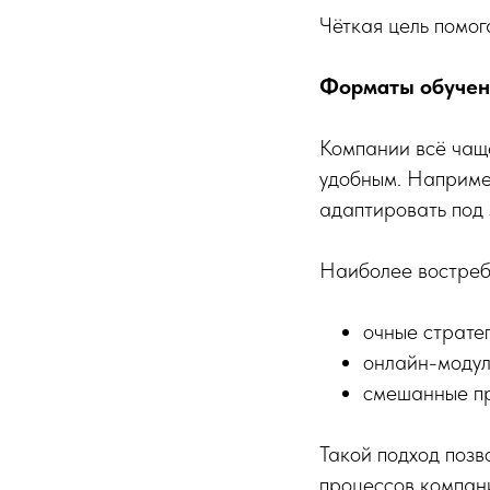
Чёткая цель помо
Форматы обучени
Компании всё чащ
удобным. Наприме
адаптировать под 
Наиболее востреб
очные страте
онлайн-модул
смешанные пр
Такой подход позв
процессов компан