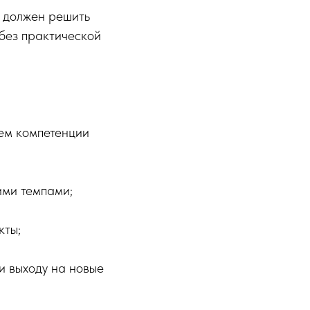
у должен решить
 без практической
чем компетенции
ими темпами;
кты;
и выходу на новые