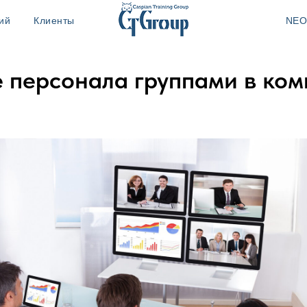
ий
Клиенты
NEO
 персонала группами в ко