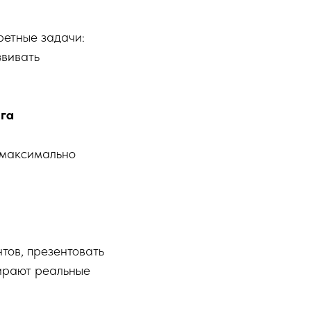
ретные задачи:
звивать
га
 максимально
тов, презентовать
бирают реальные