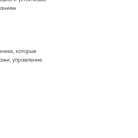
паниям
ениях, которые
дажи, управление