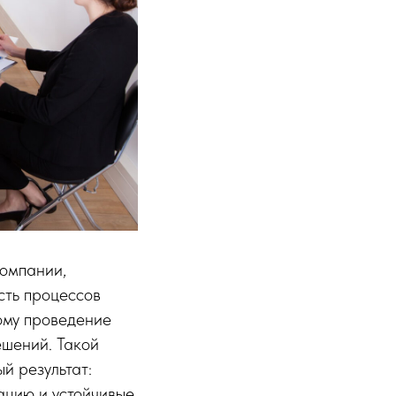
компании,
сть процессов
ому проведение
ешений. Такой
й результат:
ацию и устойчивые