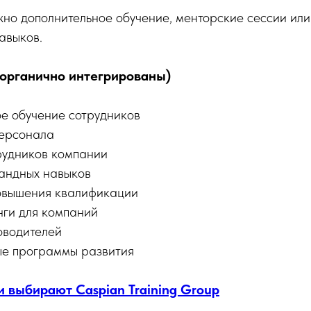
но дополнительное обучение, менторские сессии или
авыков.
(органично интегрированы)
е обучение сотрудников
персонала
рудников компании
андных навыков
овышения квалификации
нги для компаний
оводителей
е программы развития
 выбирают Caspian Training Group