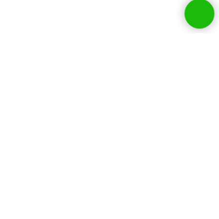
Собственники бизнесов и
руководители HR
выбирают нашу
компанию:
1
100% казахстанская компания