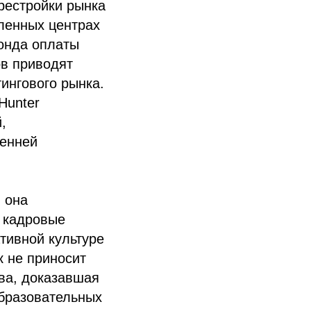
рестройки рынка
ленных центрах
онда оплаты
ов приводят
ингового рынка.
Hunter
,
ренней
 она
а кадровые
тивной культуре
к не приносит
ва, доказавшая
образовательных