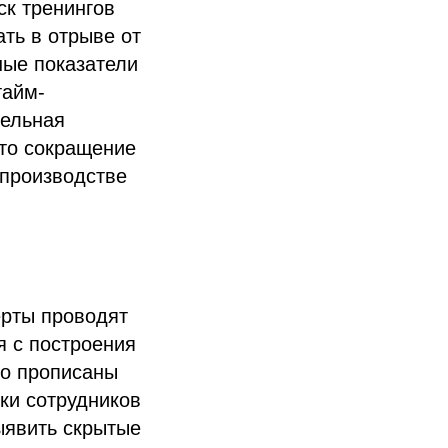
ск тренингов
ть в отрыве от
ные показатели
тайм-
тельная
 то сокращение
 производстве
ерты проводят
я с построения
ко прописаны
ыки сотрудников
ыявить скрытые