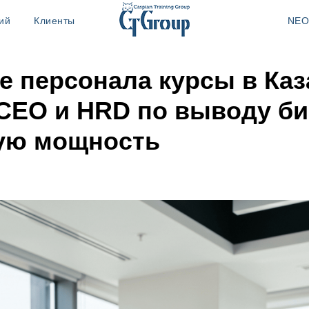
ий
Клиенты
NEO
е персонала курсы в Каз
 CEO и HRD по выводу би
ую мощность