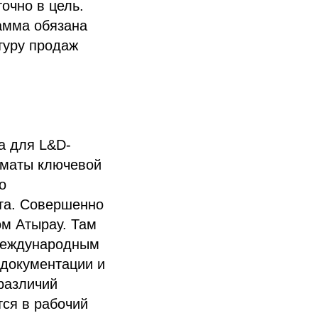
очно в цель.
амма обязана
туру продаж
а для L&D-
лматы ключевой
о
та. Совершенно
ом Атырау. Там
международным
 документации и
различий
тся в рабочий