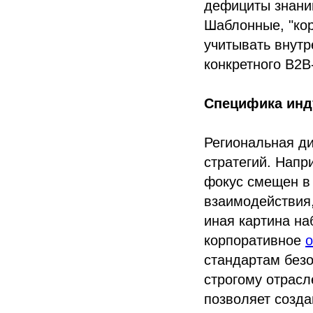
дефициты знаний
Шаблонные, "ко
учитывать внутр
конкретного B2B
Специфика инд
Региональная ди
стратегий. Напр
фокус смещен в 
взаимодействия
иная картина н
корпоративное
о
стандартам безо
строгому отрасл
позволяет созда