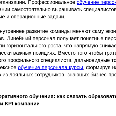
организации. Профессиональное
обучение персо
ании самостоятельно выращивать специалистов
ые и операционные задачи.
внутреннее развитие команды меняют саму эко
ов. Линейный персонал получает понятные пер
ли горизонтального роста, что напрямую снижае
чески важных позициях. Вместо того чтобы трат
ого профильного специалиста, дальновидные 
лексное
обучение персонала курсы
, формируя 
 из лояльных сотрудников, знающих бизнес-пр
ративного обучения: как связать образоват
и KPI компании