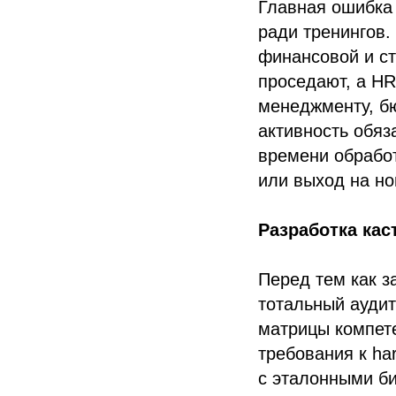
Главная ошибка
ради тренингов.
финансовой и ст
проседают, а HR
менеджменту, бю
активность обяз
времени обработ
или выход на н
Разработка ка
Перед тем как з
тотальный аудит
матрицы компете
требования к ha
с эталонными би