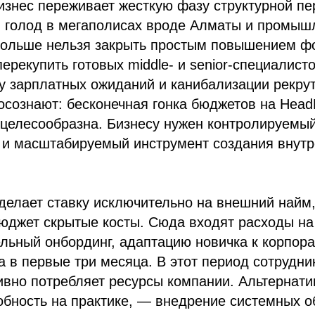
изнес переживает жесткую фазу структурной пе
й голод в мегаполисах вроде Алматы и промыш
больше нельзя закрыть простым повышением ф
перекупить готовых middle- и senior-специалист
у зарплатных ожиданий и канибализации рекрут
осознают: бесконечная гонка бюджетов на Head
целесообразна. Бизнесу нужен контролируемый
 и масштабируемый инструмент создания внут
делает ставку исключительно на внешний найм,
бюджет скрытые косты. Сюда входят расходы н
ельный онбординг, адаптацию новичка к корпора
да в первые три месяца. В этот период сотрудни
ивно потребляет ресурсы компании. Альтернати
обность на практике, — внедрение системных 