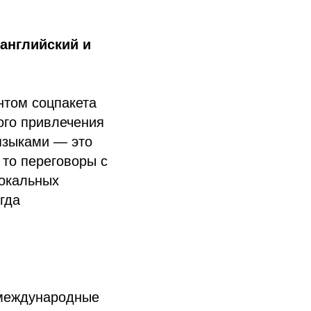
английский и
нтом соцпакета
ого привлечения
языками — это
то переговоры с
окальных
гда
 международные