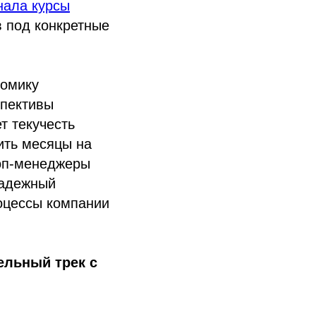
нала курсы
 под конкретные
номику
спективы
т текучесть
ить месяцы на
топ-менеджеры
надежный
оцессы компании
ельный трек с