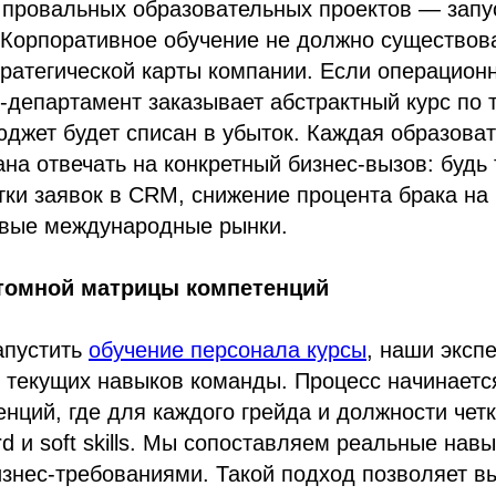
 провальных образовательных проектов — запу
 Корпоративное обучение не должно существова
ратегической карты компании. Если операцион
-департамент заказывает абстрактный курс по 
джет будет списан в убыток. Каждая образова
ана отвечать на конкретный бизнес-вызов: будь
ки заявок в CRM, снижение процента брака на
овые международные рынки.
стомной матрицы компетенций
апустить
обучение персонала курсы
, наши эксп
 текущих навыков команды. Процесс начинаетс
нций, где для каждого грейда и должности чет
rd и soft skills. Мы сопоставляем реальные нав
знес-требованиями. Такой подход позволяет в