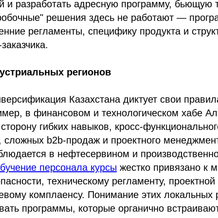
 и разработать адресную программу, бьющую т
робочные" решения здесь не работают — прогр
енние регламенты, специфику продукта и струк
-заказчика.
устриальных регионов
версификация Казахстана диктует свои правил
имер, в финансовом и технологическом хабе А
сторону гибких навыков, кросс-функциональног
, сложных b2b-продаж и проектного менеджмен
аблюдается в нефтесервином и производственн
бучение персонала курсы
жестко привязано к 
пасности, техническому регламенту, проектной
евому комплаенсу. Понимание этих локальных 
вать программы, которые органично встраиваю