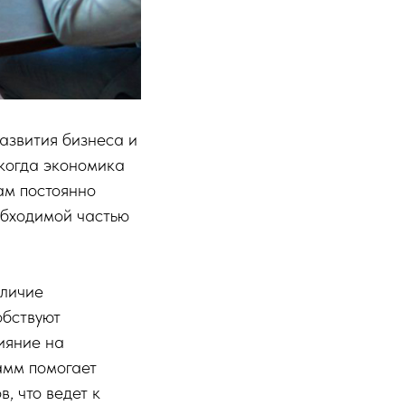
азвития бизнеса и
 когда экономика
ам постоянно
еобходимой частью
аличие
обствуют
ияние на
амм помогает
, что ведет к