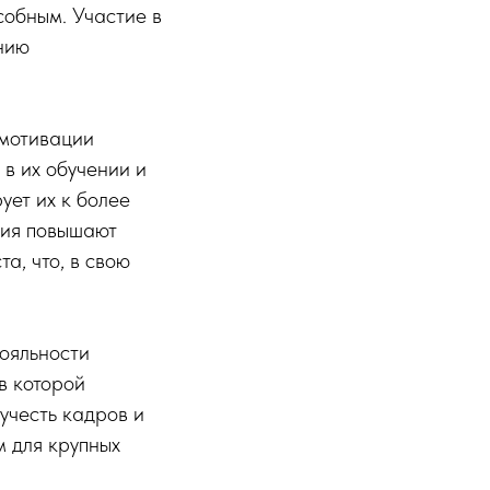
собным. Участие в
нию
 мотивации
 в их обучении и
ует их к более
ния повышают
а, что, в свою
ояльности
в которой
учесть кадров и
м для крупных