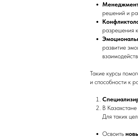
Менеджмент
решений и ра
Конфликтоло
разрешения к
Эмоциональн
развитие эмо
взаимодейств
Такие курсы помог
и способности к р
Специализир
В Казахстане
Для таких це
Освоить
нов