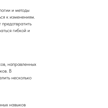
логии и методы
ся к изменениям.
т предотвратить
аться гибкой и
сов, направленных
ков. В
елить несколько
нных навыков