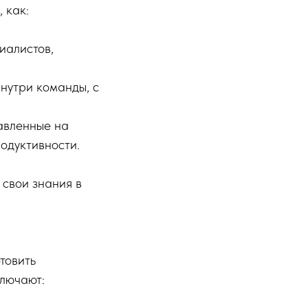
 как:
иалистов,
нутри команды, с
равленные на
одуктивности.
 свои знания в
товить
ключают: