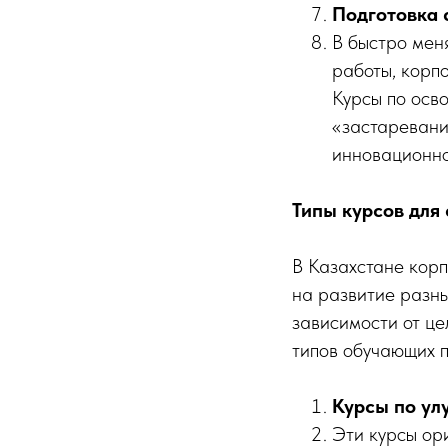
Подготовка 
В быстро мен
работы, корп
Курсы по осво
«застаревани
инновационно
Типы курсов для
В Казахстане кор
на развитие разны
зависимости от це
типов обучающих 
Курсы по у
Эти курсы ор