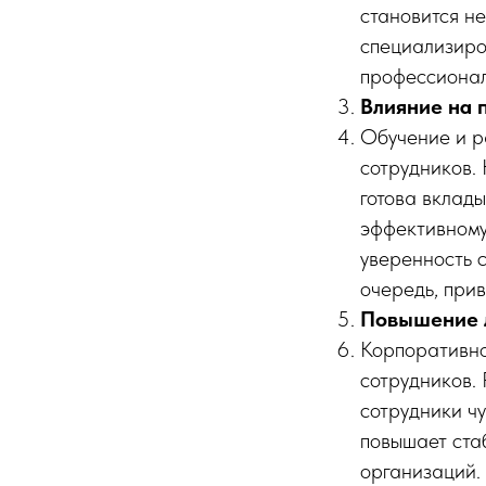
становится не
специализиро
профессионал
Влияние на 
Обучение и р
сотрудников. 
готова вклады
эффективному
уверенность с
очередь, прив
Повышение л
Корпоративно
сотрудников. 
сотрудники чу
повышает стаб
организаций.