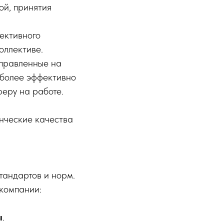
ой, принятия
ективного
оллективе.
аправленные на
 более эффективно
еру на работе.
енческие качества
тандартов и норм.
 компании:
ы
.