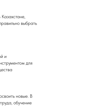
в Казахстане,
 правильно выбрать
ой и
нструментом для
щества
освоить новые. В
труда, обучение