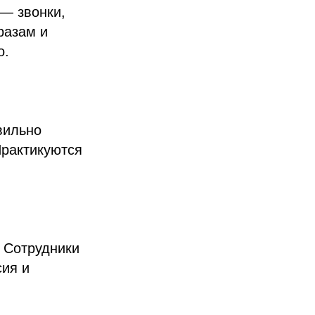
— звонки,
разам и
о.
вильно
Практикуются
. Сотрудники
сия и