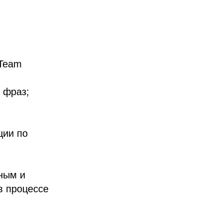
“Team
 фраз;
ции по
ным и
в процессе