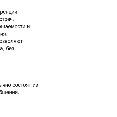
ренции,
стреч.
ещаемости и
ия.
озволяют
а, без
ычно состоят из
бщения.