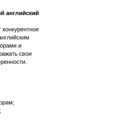
й английский
 конкурентное
английским
торами и
ражать свои
еренности.
орам;
;