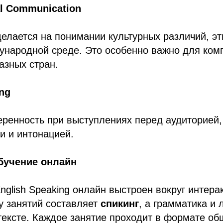
al Communication
елается на понимании культурных различий, эт
ународной среде. Это особенно важно для ком
азных стран.
ing
еренность при выступлениях перед аудиторией,
и и интонацией.
бучение онлайн
English Speaking онлайн выстроен вокруг интера
у занятий составляет
спикинг
, а грамматика и 
тексте. Каждое занятие проходит в формате об