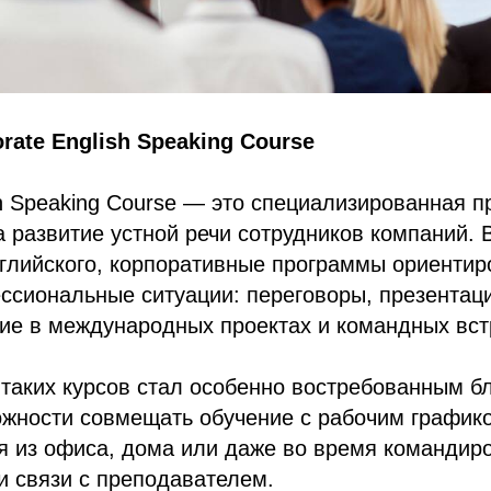
rate English Speaking Course
sh Speaking Course — это специализированная п
 развитие устной речи сотрудников компаний. 
глийского, корпоративные программы ориентир
ссиональные ситуации: переговоры, презентац
тие в международных проектах и командных вст
таких курсов стал особенно востребованным б
ожности совмещать обучение с рабочим график
я из офиса, дома или даже во время командиро
и связи с преподавателем.