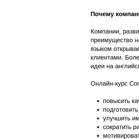
Почему компан
Компании, разв
преимущество н
языком открыва
клиентами. Боле
идеи на английс
Онлайн-курс Corp
повысить ка
подготовить
улучшить им
сократить р
мотивироват