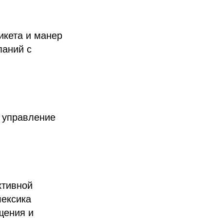
икета и манер
паний с
 управление
ктивной
лексика
щения и