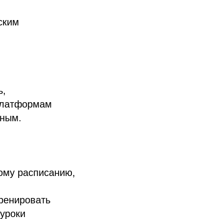
ским
ь,
платформам
вным.
ому расписанию,
ренировать
уроки