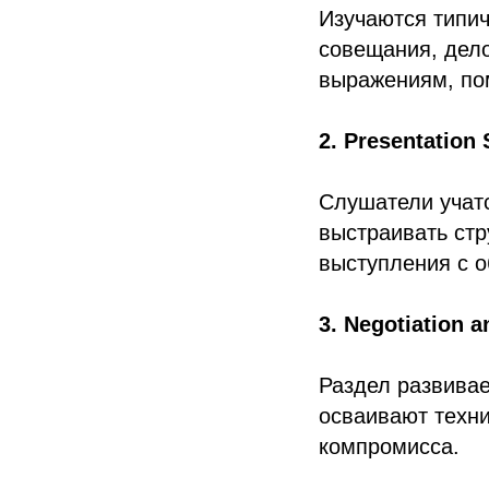
Изучаются типи
совещания, дел
выражениям, по
2. Presentation 
Слушатели учатс
выстраивать стр
выступления с о
3. Negotiation 
Раздел развивае
осваивают техни
компромисса.