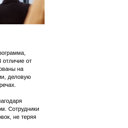
рограмма,
В отличие от
ованы на
ии, деловую
речах.
лагодаря
ом. Сотрудники
вок, не теряя