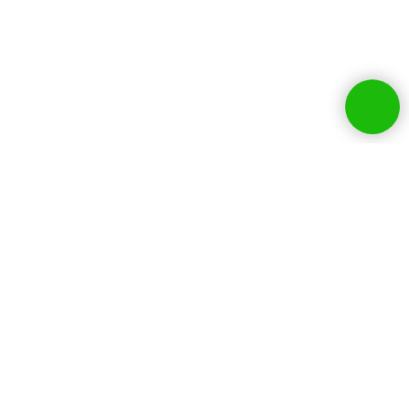
Собственники бизнесов и
руководители HR выбирают
нашу компанию: